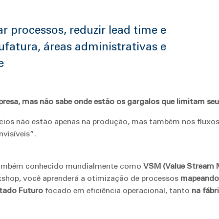
 processos, reduzir lead time e
fatura, áreas administrativas e
e
presa, mas não sabe onde estão os gargalos que limitam s
ios não estão apenas na produção, mas também nos fluxos a
nvisíveis”.
 também conhecido mundialmente como
VSM (Value Stream 
kshop, você aprenderá a otimização de processos
mapeando 
tado Futuro
focado em eficiência operacional, tanto
na fábr