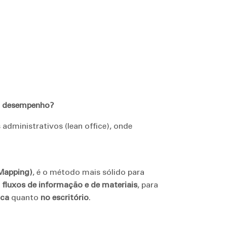
eu desempenho?
dministrativos (lean office), onde
Mapping)
, é o método mais sólido para
fluxos de informação e de materiais
, para
ica
quanto
no escritório
.