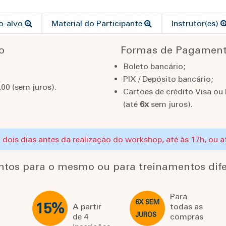
co-alvo
Material do Participante
Instrutor(es)
o
Formas de Pagamen
Boleto bancário;
PIX / Depósito bancário;
00 (sem juros).
Cartões de crédito Visa ou
(até
6x
sem juros).
o: dois dias antes da realização do workshop, até às 17h, ou 
ntos para o mesmo ou para treinamentos dife
Para
6X SEM
15%
A partir
todas as
JUROS
de 4
compras