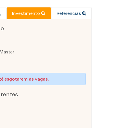
Investimento
Referências
to
 Master
até esgotarem as vagas.
rentes