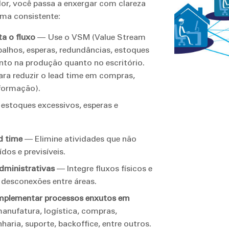
r, você passa a enxergar com clareza
rma consistente:
ta o fluxo
— Use o VSM (Value Stream
abalhos, esperas, redundâncias, estoques
nto na produção quanto no escritório.
para reduzir o lead time em compras,
nformação).
 estoques excessivos, esperas e
d time
— Elimine atividades que não
dos e previsíveis.
dministrativas
— Integre fluxos físicos e
 desconexões entre áreas.
implementar processos enxutos em
nufatura, logística, compras,
aria, suporte, backoffice, entre outros.