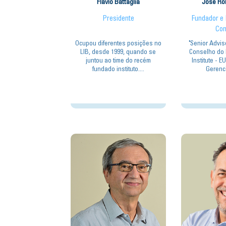
Flávio Battaglia
José Rob
Presidente
Fundador e 
Con
Ocupou diferentes posições no
"Senior Advis
LIB, desde 1999, quando se
Conselho do 
juntou ao time do recém
Institute - E
fundado instituto....
Gerenci