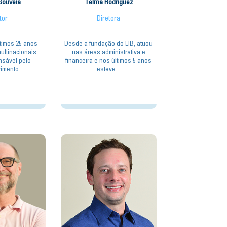
Gouveia
Telma Rodriguez
tor
Diretora
timos 25 anos
Desde a fundação do LIB, atuou
ltinacionais.
nas áreas administrativa e
nsável pelo
financeira e nos últimos 5 anos
imento...
esteve...