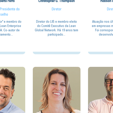
erto Ferro
Christopher G. Thompson
Robson 
Presidente do
Diretor
Dire
selho
or" e membro do
Diretor do LIB e membro eleito
Atuação nos úl
Lean Enterprise
do Comitê Executivo da Lean
em empresas mu
UA. Co-autor de
Global Network. Há 19 anos tem
Foi correspo
amento...
participado...
desenvolv