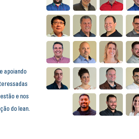
ue apoiando
teressadas
estão e nos
ção do lean.