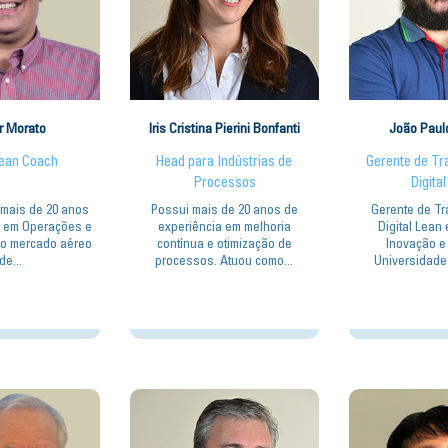
r Morato
Iris Cristina Pierini Bonfanti
João Paul
Lean Coach
Head para Indústrias de
Gerente de T
Processos
Digita
 mais de 20 anos
Possui mais de 20 anos de
Gerente de T
a em Operações e
experiência em melhoria
Digital Lean
no mercado aéreo
contínua e otimização de
Inovação e
de...
processos. Atuou como...
Universidade 