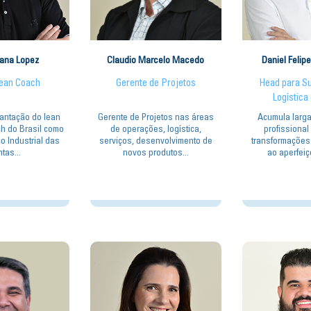
tana Lopez
Claudio Marcelo Macedo
Daniel Felipe
Lean Coach
Gerente de Projetos
Head para Su
Logística
lantação do lean
Gerente de Projetos nas áreas
Acumula larga
h do Brasil como
de operações, logística,
profissional
o Industrial das
serviços, desenvolvimento de
transformações
tas...
novos produtos...
ao aperfeiç