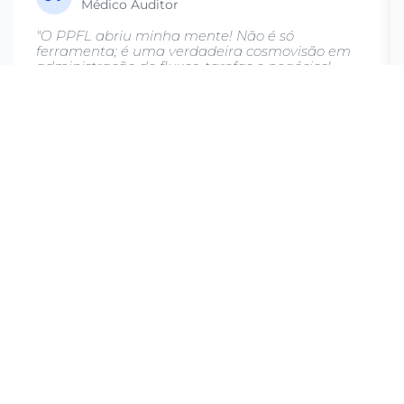
Médico Auditor
"O PPFL abriu minha mente! Não é só
ferramenta; é uma verdadeira cosmovisão em
administração de fluxos, tarefas e negócios!
Muitas das minhas dores viraram alegria ao ver
resultados. Se você ainda não conhece, saiba
que vai precisar... e vai gostar, garanto!"
★★★★★
Detalhes do programa