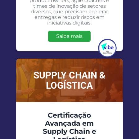
product owners, agile coaches e
times de inovação de setores
diversos, que precisam acelerar
entregas e reduzir riscos em
iniciativas digitais.
Saiba mais
SUPPLY CHAIN &
LOGÍSTICA
Certificação
Avançada em
Supply Chain e