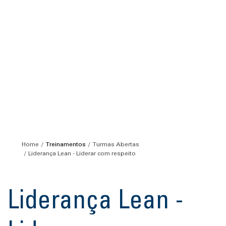
Home
Treinamentos
Turmas Abertas
Liderança Lean - Liderar com respeito
Liderança Lean -