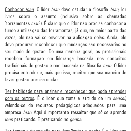
Conhecer
lean
. O líder
lean
deve estudar a filosofia
lean
, ler
livros sobre o assunto (inclusive sobre as chamadas
‘ferramentas
lean
’). É claro que o líder não precisa conhecer a
fundo a utilização das ferramentas, já que, na maior parte das
vezes, ele não vai se envolver na aplicação delas. Ainda, ele
deve procurar reconhecer que mudanças são necessárias no
seu modo de gestão. De uma maneira geral, os profissionais
recebem formação em liderança baseada nos conceitos
tradicionais de gestão e não baseada na filosofia
lean
. O líder
precisa entender e, mais que isso, aceitar que sua maneira de
fazer gestão precisa mudar.
Ter habilidade para ensinar e reconhecer que pode aprender
com os outros
. É o líder que toma a atitude de um
sensei
,
valendo-se de recursos pedagógicos adequados para uma
empresa
lean
. Aqui é importante ressaltar que só se aprende
lean
praticando. E praticando no
genba
.
Ter tempo e disposição para freqüentar o
genba
. É o líder que