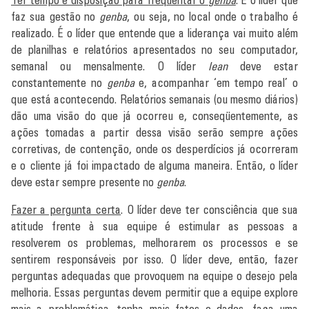
faz sua gestão no
genba
, ou seja, no local onde o trabalho é
realizado. É o líder que entende que a liderança vai muito além
de planilhas e relatórios apresentados no seu computador,
semanal ou mensalmente. O líder
lean
deve estar
constantemente no
genba
e, acompanhar ‘em tempo real’ o
que está acontecendo. Relatórios semanais (ou mesmo diários)
dão uma visão do que já ocorreu e, conseqüentemente, as
ações tomadas a partir dessa visão serão sempre ações
corretivas, de contenção, onde os desperdícios já ocorreram
e o cliente já foi impactado de alguma maneira. Então, o líder
deve estar sempre presente no
genba
.
Fazer a pergunta certa
. O líder deve ter consciência que sua
atitude frente à sua equipe é estimular as pessoas a
resolverem os problemas, melhorarem os processos e se
sentirem responsáveis por isso. O líder deve, então, fazer
perguntas adequadas que provoquem na equipe o desejo pela
melhoria. Essas perguntas devem permitir que a equipe explore
mais a problemática, tenha mais fatos e dados, faça uma