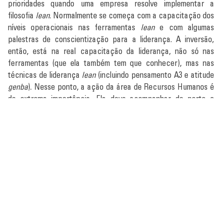
prioridades quando uma empresa resolve implementar a
filosofia
lean
. Normalmente se começa com a capacitação dos
níveis operacionais nas ferramentas
lean
e com algumas
palestras de conscientização para a liderança. A inversão,
então, está na real capacitação da liderança, não só nas
ferramentas (que ela também tem que conhecer), mas nas
técnicas de liderança
lean
(incluindo pensamento A3 e atitude
genba
). Nesse ponto, a ação da área de Recursos Humanos é
de extrema importância. Ela deve acompanhar de perto o
desenvolvimento da liderança nos conceitos e práticas de
liderança
lean
, monitorar a adesão e, caso seja detectada
alguma aversão ou dificuldade, trabalhar na conscientização e
convencimento de toda a liderança.
Paulo Cesar Brito Lauria.
Mais de 25 anos de experiência no
setor aeroespacial nas áreas de Engenharia da Qualidade,
Qualidade de Fornecedores e Auditoria da Qualidade. Atuou
como representante da Qualidade Embraer junto aos
Programas Douglas, Boeing e Sikorsky. Foi coordenador do