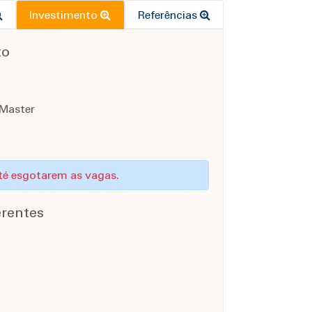
Investimento
Referências
to
 Master
até esgotarem as vagas.
rentes