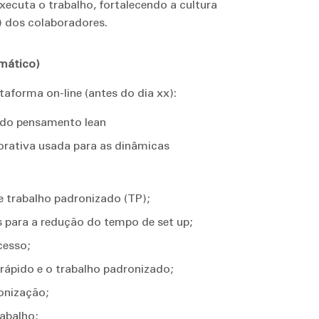
ecuta o trabalho, fortalecendo a cultura
) dos colaboradores.
mático)
taforma on-line (antes do dia xx):
s do pensamento lean
orativa usada para as dinâmicas
e trabalho padronizado (TP);
para a redução do tempo de set up;
cesso;
 rápido e o trabalho padronizado;
onização;
abalho;