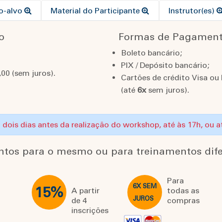
co-alvo
Material do Participante
Instrutor(es)
o
Formas de Pagamen
Boleto bancário;
PIX / Depósito bancário;
00 (sem juros).
Cartões de crédito Visa ou
(até
6x
sem juros).
o: dois dias antes da realização do workshop, até às 17h, ou 
ntos para o mesmo ou para treinamentos dife
Para
6X SEM
15%
A partir
todas as
JUROS
de 4
compras
inscrições