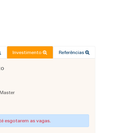
Investimento
Referências
to
 Master
até esgotarem as vagas.