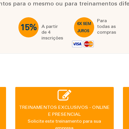
ntos para o mesmo ou para treinamentos dife
Para
6X SEM
15%
A partir
todas as
JUROS
de 4
compras
inscrições
TREINAMENTOS EXCLUSIVOS - ONLINE
E PRESENCIAL
Solicite este treinamento para sua
empresa