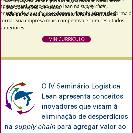
LUPs (Lições de um ponto) digital e balanceamento
apresentará como aplicar o lean na
supply chain
,
das operações logísticas.
envolvendo seus fornecedores e distribuidores de forma a
Não perca essa oportunidade: VAGAS LIMITADAS!
tornar sua empresa mais competitiva e com resultados
superiores.
MINICURRÍCULO
O IV Seminário Logística
Lean apresenta conceitos
inovadores que visam à
eliminação de desperdícios
na
supply chain
para agregar valor ao