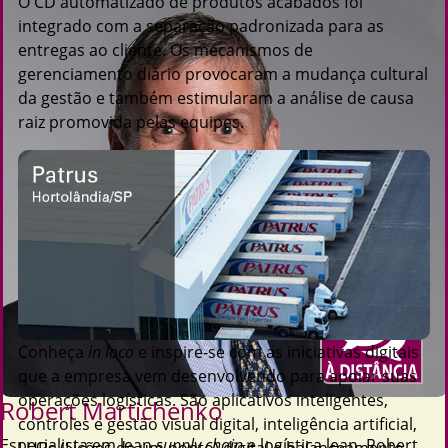
O CD automatizado de produtos acabados foi
integrado com a separação padronizada para as
entregas ao cliente. Os mecanismos de
gerenciamento diário provocaram a mudança cultural
da gestão e também estimularam a análise de causa
raiz promovida pelas equipes.
Conheça
in loco
e inspire-se com as iniciativas digitais
que a empresa vem desenvolvendo para apoiar suas
operações logísticas. São aplicativos inteligentes,
Robert Martichenko
controles e gestão visual digital, inteligência artificial,
Especialista em lean
supply chain
e logística lean, Robert