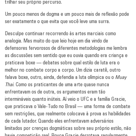
trilhar seu próprio percurso.
Um pouco menos de dogma e um pouco mais de reflexão pode
ser exatamente o que evita que você leve uma surra.
Desculpe continuar recorrendo às artes marciais como
analogia. Mas muito do que leio hoje em dia vindo de
defensores fervorosos de diferentes metodologias me lembra
as discussões sem sentido que eu ouvia quando era criança e
praticava boxe — debates sobre qual estilo de luta era o
melhor no combate corpo a corpo. Um dizia caratê, outro
falava boxe, outro, ainda, defendia a luta olímpica ou o
Muay
Thai
. Como os praticantes de uma arte quase nunca
enfrentavam os de outra, os argumentos eram tão
intermináveis quanto inúteis. Aí veio o UFC e a família Gracie,
que praticava o Vale-Tudo no Brasil — uma forma de combate
sem restrições, que realmente colocava à prova as habilidades
de cada lutador. Quando eles enfrentavam adversários
limitados por crenças dogmáticas sobre seu próprio estilo, não
havia competição real. Royce Gracie derrotava regularmente