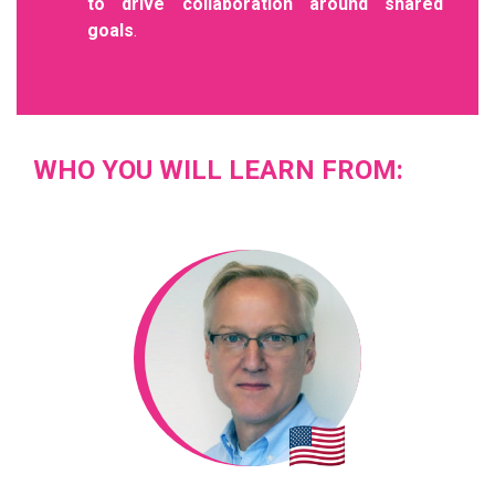
to drive collaboration around shared
goals
.
WHO YOU WILL LEARN FROM: