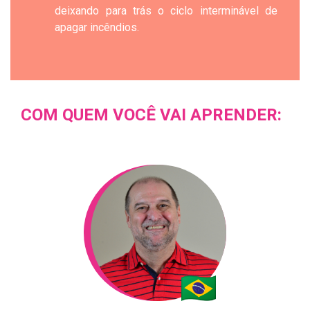
deixando para trás o ciclo interminável de
apagar incêndios.
COM QUEM VOCÊ VAI APRENDER: