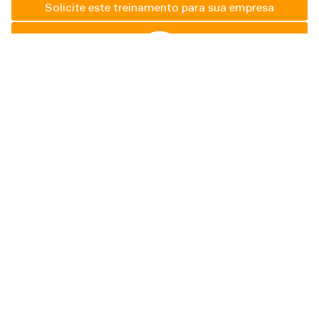
Solicite este treinamento para sua empresa
FALE CONOSCO
Tire suas dúvidas aqui
Acompanhe o LIB
Nós podemos