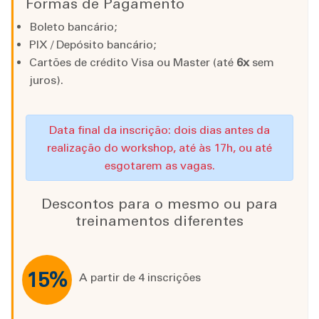
Formas de Pagamento
Boleto bancário;
PIX / Depósito bancário;
Cartões de crédito Visa ou Master (até
6x
sem
juros).
Data final da inscrição: dois dias antes da
realização do workshop, até às 17h, ou até
esgotarem as vagas.
Descontos para o mesmo ou para
treinamentos diferentes
15%
A partir de 4 inscrições